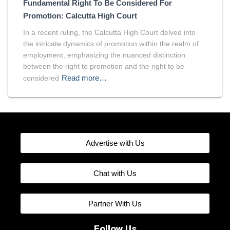
Fundamental Right To Be Considered For
Promotion: Calcutta High Court
In a recent ruling, the Calcutta High Court delved into
the intricate dynamics of promotion within the realm of
employment, emphasizing the nuanced distinction
between the right to promotion and the right to be
Read more…
considered
Advertise with Us
Chat with Us
Partner With Us
Follow Us