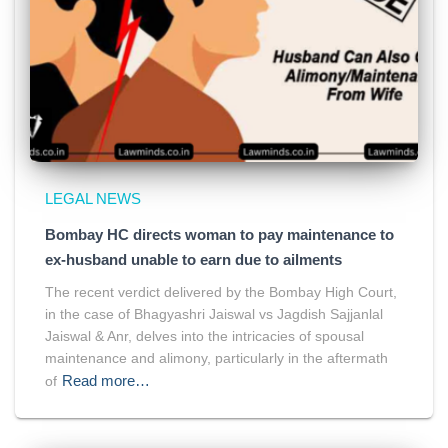
LEGAL NEWS
Bombay HC directs woman to pay maintenance to
ex-husband unable to earn due to ailments
The recent verdict delivered by the Bombay High Court,
in the case of Bhagyashri Jaiswal vs Jagdish Sajjanlal
Jaiswal & Anr, delves into the intricacies of spousal
maintenance and alimony, particularly in the aftermath
Read more…
of