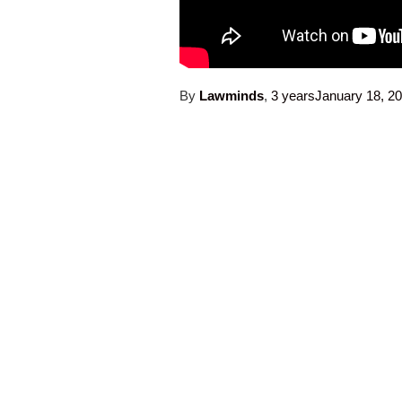
By
Lawminds
,
3 years
January 18, 2