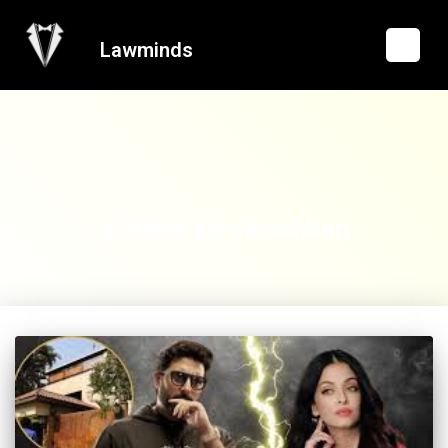
Lawminds
aishwaryaraibachhan