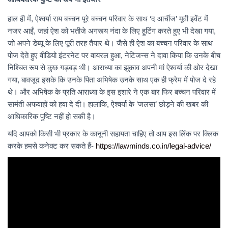
हाल ही में, ऐश्वर्या राय बच्चन पूरे बच्चन परिवार के साथ ‘द आर्चीज’ मूवी इवेंट में
नजर आईं, जहां ऐश को भतीजे अगस्त्य नंदा के लिए हूटिंग करते हुए भी देखा गया,
जो अपने डेब्यू के लिए पूरी तरह तैयार थे। जैसे ही ऐश का बच्चन परिवार के साथ
पोज देते हुए वीडियो इंटरनेट पर वायरल हुआ, नेटिजन्स ने दावा किया कि उनके बीच
निश्चित रूप से कुछ गड़बड़ थी। आराध्या का झुकाव अपनी मां ऐश्वर्या की ओर देखा
गया, बावजूद इसके कि उनके पिता अभिषेक उनके साथ एक ही फ्रेम में पोज दे रहे
थे। और अभिषेक के प्रति आराध्या के इस इशारे ने एक बार फिर बच्चन परिवार में
सामंती अफवाहों को हवा दे दी। हालांकि, ऐश्वर्या के ‘जलसा’ छोड़ने की खबर की
आधिकारिक पुष्टि नहीं हो सकी है।
यदि आपको किसी भी प्रकार के कानूनी सहायता चाहिए तो आप इस लिंक पर क्लिक
करके हमसे कनेक्ट कर सकते हैं-
https://lawminds.co.in/legal-advice/