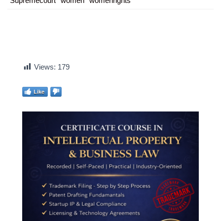
Supremecourt
women
womenrights
Views:
179
Like