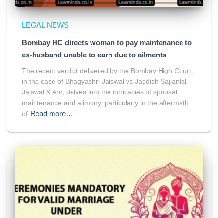
LEGAL NEWS
Bombay HC directs woman to pay maintenance to
ex-husband unable to earn due to ailments
The recent verdict delivered by the Bombay High Court,
in the case of Bhagyashri Jaiswal vs Jagdish Sajjanlal
Jaiswal & Anr, delves into the intricacies of spousal
maintenance and alimony, particularly in the aftermath
Read more…
of